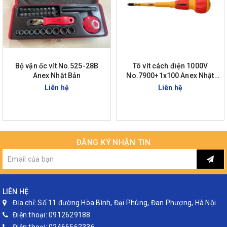
Bộ vặn ốc vít No.525-28B
Tô vít cách điện 1000V
Anex Nhật Bản
No.7900+1x100 Anex Nhật
Bản
Liên hệ
Liên hệ
ĐĂNG KÝ NHẬN TIN
LIÊN HỆ
Địa chỉ:
Số 11 đường Hòa Bình, Đại Phùng, Đan Phượng, Hà Nội
Điện thoại:
0912629188
Điện thoại:
02466562336