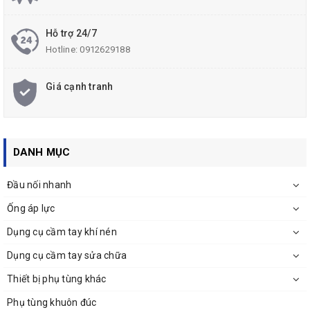
Hỗ trợ 24/7
Hotline:
0912629188
Giá cạnh tranh
Công Ty TNHH Thiết Bị Phụ Tùng Asahi
Chuyên cung cấp sản
phẩm
Khớp nối 8S-A
Cupla Nitto Nhật bản
tại Việt Nam
DANH MỤC
Hỗ trợ tư vấn kỹ thuật Hotline 0912629188
Đầu nối nhanh
Ống áp lực
Dụng cụ cầm tay khí nén
Dụng cụ cầm tay sửa chữa
Thiết bị phụ tùng khác
Phụ tùng khuôn đúc