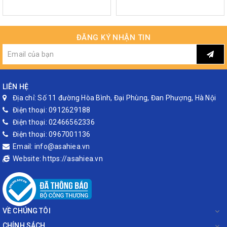
ĐĂNG KÝ NHẬN TIN
LIÊN HỆ
Địa chỉ:
Số 11 đường Hòa Bình, Đại Phùng, Đan Phượng, Hà Nội
Điện thoại:
0912629188
Điện thoại:
02466562336
Điện thoại:
0967001136
Email:
info@asahiea.vn
Website:
https://asahiea.vn
VỀ CHÚNG TÔI
CHÍNH SÁCH