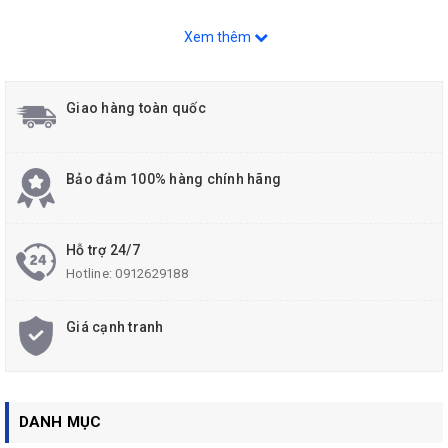
Xem thêm
Thông số kỹ thuật:
Chất liệu : Thép carbon cho máy móc （S58C
Giao hàng toàn quốc
Xử lý nhiệt : Xử lý nhiệt không có oxit, làm cứng cảm ứng
Độ cứng thân [HRC] | 42 50
Bảo đảm 100% hàng chính hãng
Độ cứng cạnh [HRC] | 54 62
Tay cầm bọc nhựa PVC
Hỗ trợ 24/7
Hotline:
0912629188
Giá cạnh tranh
DANH MỤC