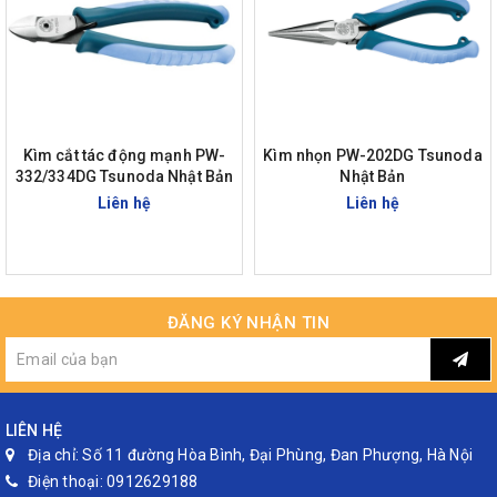
Kìm cắt tác động mạnh PW-
Kìm nhọn PW-202DG Tsunoda
332/334DG Tsunoda Nhật Bản
Nhật Bản
Liên hệ
Liên hệ
ĐĂNG KÝ NHẬN TIN
LIÊN HỆ
Địa chỉ:
Số 11 đường Hòa Bình, Đại Phùng, Đan Phượng, Hà Nội
Điện thoại:
0912629188