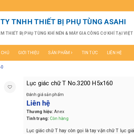
TY TNHH THIẾT BỊ PHỤ TÙNG ASAHI
ỆM THIẾT BỊ PHỤ TÙNG KHÍ NÉN & MÁY GIA CÔNG CƠ KHÍ TẠI VIỆ
 CHỦ
GIỚI THIỆU
SẢN PHẨM
TIN TỨC
LIÊN HỆ
60
Lục giác chữ T No.3200 H5x160
Đánh giá sản phẩm
Liên hệ
Thương hiệu:
Anex
Tình trạng:
Còn hàng
Lục giác chữ T hay còn gọi là tay vặn chữ T lục gi