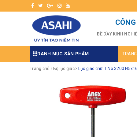
CÔNG 
BỀ DẦY KINH NGHI
DANH MỤC SẢN PHẨM
TRANG
Trang chủ
Bộ lục giác
Lục giác chữ T No.3200 H5x1