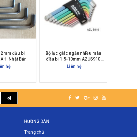
 12mm đầu bi
Bộ lục giác ngắn nhiều màu
Lục giá 
AHI Nhật Bản
đầu bi 1.5-10mm AZUS910
ASAHI Nhật Bản
iên hệ
Liên hệ
HƯỚNG DẪN
Trang chủ