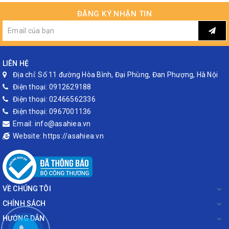
ĐĂNG KÝ NHẬN TIN
LIÊN HỆ
Địa chỉ:
Số 11 đường Hòa Bình, Đại Phùng, Đan Phượng, Hà Nội
Điện thoại:
0912629188
Điện thoại:
02466562336
Điện thoại:
0967001136
Email:
info@asahiea.vn
Website:
https://asahiea.vn
VỀ CHÚNG TÔI
CHÍNH SÁCH
HƯỚNG DẪN