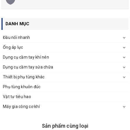
DANH MỤC
Địa chỉ mua ống SB-15 uy tín ở đâu ?
Đầu nối nhanh
Ống áp lực SB-15
được sản xuất bởi công ty Togawa Nhật Bản và
được
Ống áp lực
Công ty TNHH Thiết Bị Phụ Tùng ASAHI
phân phối tại Việt
Nam
Dụng cụ cầm tay khí nén
Hỗ trợ tư vẫn kỹ thuật Hotline 0912629188
Dụng cụ cầm tay sửa chữa
Thiết bị phụ tùng khác
Phụ tùng khuôn đúc
Vật tư tiêu hao
Máy gia công cơ khí
Sản phẩm cùng loại