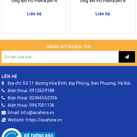
Ống khí PU Puma phi 4
Ống khí PU Puma phi 6
Liên hệ
Liên hệ
ĐĂNG KÝ NHẬN TIN
LIÊN HỆ
Địa chỉ:
Số 11 đường Hòa Bình, Đại Phùng, Đan Phượng, Hà Nội
Điện thoại:
0912629188
Điện thoại:
02466562336
Điện thoại:
0967001136
Email:
info@asahiea.vn
Website:
https://asahiea.vn