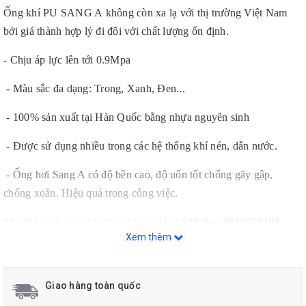
Ống khí PU SANG A không còn xa lạ với thị trường Việt Nam
bởi giá thành hợp lý đi đôi với chất lượng ổn định.
- Chịu áp lực lên tới 0.9Mpa
- Màu sắc đa dạng: Trong, Xanh, Đen...
- 100% sản xuất tại Hàn Quốc bằng nhựa nguyên sinh
- Được sử dụng nhiều trong các hệ thống khí nén, dẫn nước.
- Ống hơi Sang A có độ bền cao, độ uốn tốt chống gãy gập,
chống xoắn. Hiệu quả trong công việc.
Mọi thắc mắc quý khách vui lòng liên hệ
Holine 0912629188
Xem thêm
Giao hàng toàn quốc