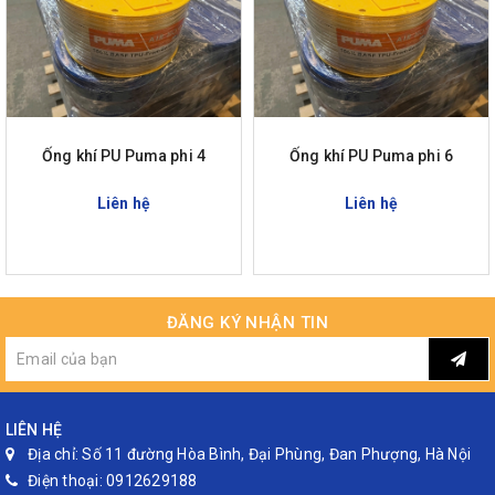
Ống khí PU Puma phi 4
Ống khí PU Puma phi 6
Liên hệ
Liên hệ
ĐĂNG KÝ NHẬN TIN
LIÊN HỆ
Địa chỉ:
Số 11 đường Hòa Bình, Đại Phùng, Đan Phượng, Hà Nội
Điện thoại:
0912629188