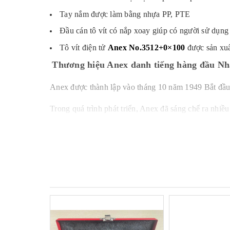
Tay nắm được làm bằng nhựa PP, PTE
Đầu cán tô vít có nắp xoay giúp có người sử dụng 
Tô vít điện tử
Anex No.3512+0×100
được sản xuấ
Thương hiệu Anex danh tiếng hàng đầu Nh
Anex được thành lập vào tháng 10 năm 1949 Bắt đầu s
Trong quá trình phát triển, Anex đã sáng chế ra nhiề
được nhiều giải thưởng đặc biệt
ANEX tận dụng tối đa khả năng kỹ thuật độc đáo của 
nhiệt, đúc và lắp ráp nhựa với sự kiểm soát sản xuất t
Mua sản phẩm Tô vít cách điện điện tử No
Công ty TNHH Thiết Bị Phụ Tùng ASAHI
chuyê
lượng cao. Được nhập khẩu từ Nhật Bản về Việt Nam 