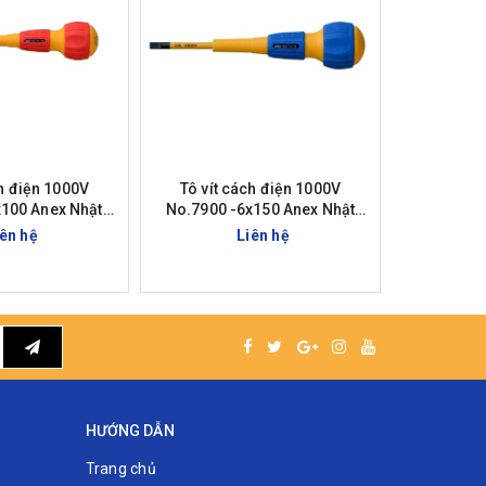
ch điện 1000V
Tô vít cách điện 1000V
Tô vít 
100 Anex Nhật
No.7900 -6x150 Anex Nhật
No.7900 
Bản
Bản
iên hệ
Liên hệ
HƯỚNG DẪN
Trang chủ