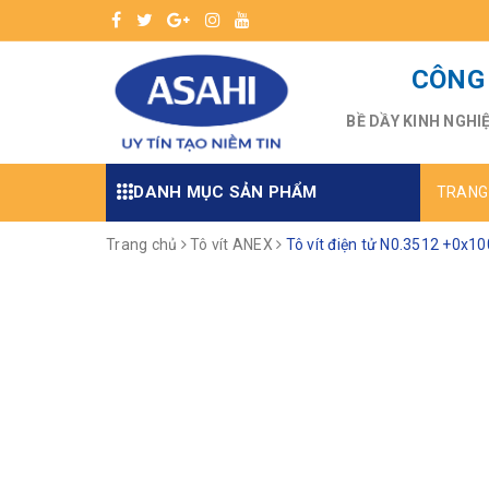
CÔNG 
BỀ DẦY KINH NGHI
DANH MỤC SẢN PHẨM
TRANG
Trang chủ
Tô vít ANEX
Tô vít điện tử N0.3512 +0x1