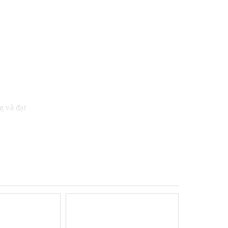
g và đạt
 xử lý
 chất