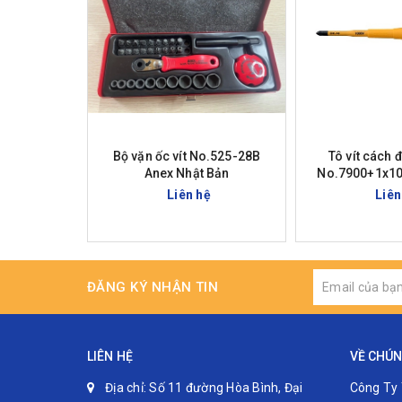
Hotline 0912629188/ 0967001136
Bộ vặn ốc vít No.525-28B
Tô vít cách 
Anex Nhật Bản
No.7900+1x10
Bả
Liên hệ
Liên
ĐĂNG KÝ NHẬN TIN
LIÊN HỆ
VỀ CHÚN
Địa chỉ:
Số 11 đường Hòa Bình, Đại
Công Ty 