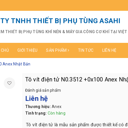
TY TNHH THIẾT BỊ PHỤ TÙNG ASAHI
ỆM THIẾT BỊ PHỤ TÙNG KHÍ NÉN & MÁY GIA CÔNG CƠ KHÍ TẠI VIỆ
 CHỦ
GIỚI THIỆU
SẢN PHẨM
TIN TỨC
LIÊN HỆ
00 Anex Nhật Bản
Tô vít điện tử N0.3512 +0x100 Anex Nh
Đánh giá sản phẩm
Liên hệ
Thương hiệu:
Anex
Tình trạng:
Còn hàng
Tô vít điện tử là mẫu sản phẩm được thiết kế có đ