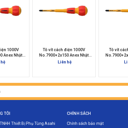
điện 1000V
Tô vít cách điện 1000V
Tô vít cá
0 Anex Nhật
No.7900+2x150 Anex Nhật
No.7900+2x
n
Bản
 hệ
Liên hệ
L
G TÔI
CHÍNH SÁCH
TNHH Thiết Bị Phụ Tùng Asahi
Chính sách bảo mật