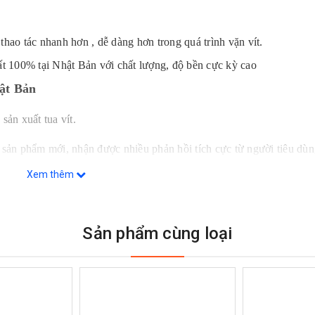
thao tác nhanh hơn , dễ dàng hơn trong quá trình vặn vít.
t 100% tại Nhật Bản với chất lượng, độ bền cực kỳ cao
ật Bản
ản xuất tua vít.
u sản phẩm mới, nhận được nhiều phản hồi tích cực từ người tiêu dùn
Xem thêm
mình để thực hiện sản xuất tích hợp trong nhà từ xử lý kim loại đến
ối ưu.
Sản phẩm cùng loại
.3512 +0x75 Anex ở đâu?
n nhập khẩu
và phân phối các loại tô vít, kìm, mũi vít, khớp nối,…
nên bạn sẽ hoàn toàn an tâm về chất lượng và chính hãng.