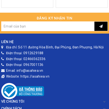
ĐĂNG KÝ NHẬN TIN
LIÊN HỆ
Địa chỉ:
Số 11 đường Hòa Bình, Đại Phùng, Đan Phượng, Hà Nội
Điện thoại:
0912629188
Điện thoại:
02466562336
Điện thoại:
0967001136
Email:
info@asahiea.vn
Website:
https://asahiea.vn
VỀ CHÚNG TÔI
CHÍNH SÁCH