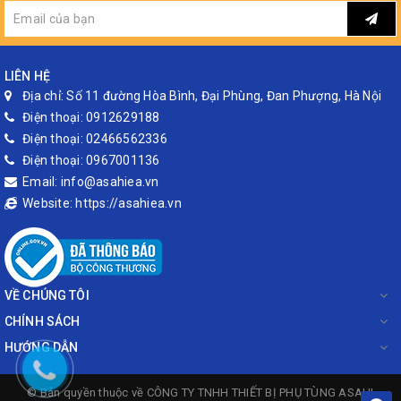
LIÊN HỆ
Địa chỉ:
Số 11 đường Hòa Bình, Đại Phùng, Đan Phượng, Hà Nội
Điện thoại:
0912629188
Điện thoại:
02466562336
Điện thoại:
0967001136
Email:
info@asahiea.vn
Website:
https://asahiea.vn
VỀ CHÚNG TÔI
CHÍNH SÁCH
HƯỚNG DẪN
© Bản quyền thuộc về
CÔNG TY TNHH THIẾT BỊ PHỤ TÙNG ASAHI