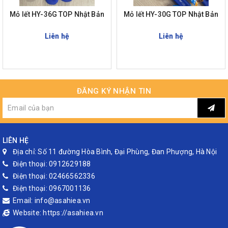
Mỏ lết HY-36G TOP Nhật Bản
Mỏ lết HY-30G TOP Nhật Bản
Liên hệ
Liên hệ
ĐĂNG KÝ NHẬN TIN
LIÊN HỆ
Địa chỉ:
Số 11 đường Hòa Bình, Đại Phùng, Đan Phượng, Hà Nội
Điện thoại:
0912629188
Điện thoại:
02466562336
Điện thoại:
0967001136
Email:
info@asahiea.vn
Website:
https://asahiea.vn