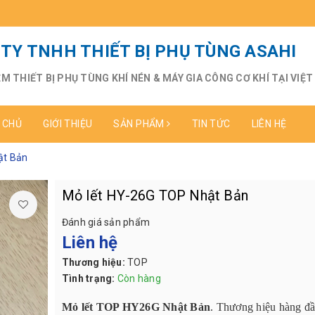
TY TNHH THIẾT BỊ PHỤ TÙNG ASAHI
ỆM THIẾT BỊ PHỤ TÙNG KHÍ NÉN & MÁY GIA CÔNG CƠ KHÍ TẠI VIỆ
 CHỦ
GIỚI THIỆU
SẢN PHẨM
TIN TỨC
LIÊN HỆ
ật Bản
Mỏ lết HY-26G TOP Nhật Bản
Đánh giá sản phẩm
Liên hệ
Thương hiệu:
TOP
Tình trạng:
Còn hàng
Mỏ lết TOP HY26G Nhật Bản
. Thương hiệu hàng đầ