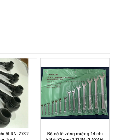
 chuột RN-2732
Bộ cờ lê vòng miệng 14 chi
Bộ cờ lê 
er Tool
tiết 6-32mm 1014M-2 ASAHI
tiết 8-24mm