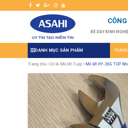
CÔNG 
BỀ DẦY KINH NGHI
DANH MỤC SẢN PHẨM
TRANG
Trang chủ
Cờ lê-Mỏ lết-Tuýp
Mỏ lết HY-26G TOP Nh