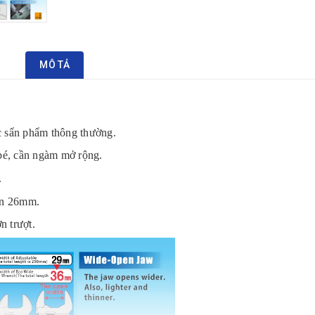
MÔ TẢ
c sẩn phẩm thông thường.
 bé, cần ngàm mở rộng.
.
ến 26mm.
n trượt.