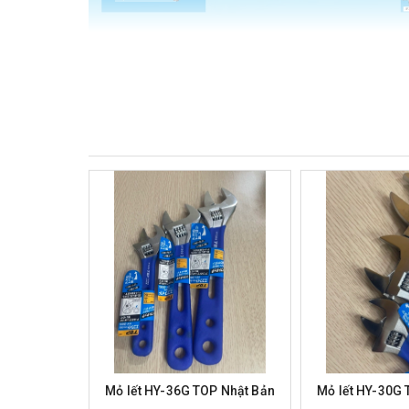
Mỏ lết HY-36G TOP Nhật Bản
Mỏ lết HY-30G 