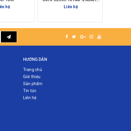
Nhật Bản
iên hệ
Liên hệ
HƯỚNG DẪN
Trang chủ
Giới thiệu
Sản phẩm
Tin tức
Liên hệ
nhu cầu