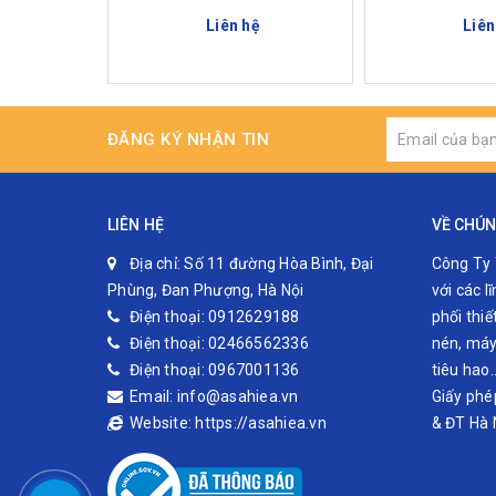
Liên hệ
Liên
Thông số mỏ lết HY-26G
Kích thước mở hàm: 7~26mm
ĐĂNG KÝ NHẬN TIN
Đảm bảo Mô-men xoắn: 163.9( N.m)
Dài: 162mm
LIÊN HỆ
VỀ CHÚN
Rộng: 49.5mm
Địa chỉ:
Số 11 đường Hòa Bình, Đại
Công Ty 
Độ dày mũi: 5.5mm
Phùng, Đan Phượng, Hà Nội
với các 
Độ dày đầu: 10mm
Điện thoại:
0912629188
phối thiế
Tọng lượng: 115g
Điện thoại:
02466562336
nén, máy 
Điện thoại:
0967001136
tiêu hao
Mua mỏ lết ở đâu uy tín ?
Email:
info@asahiea.vn
Giấy phé
Website:
https://asahiea.vn
& ĐT Hà 
Công Ty TNHH THiết Bị Phụ Tùng ASAHI hiện nay đ
vui lòng liên hệ
Hotline 0912629188