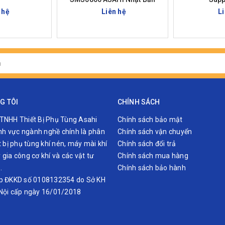
 hệ
Liên hệ
L
G TÔI
CHÍNH SÁCH
TNHH Thiết Bị Phụ Tùng Asahi
Chính sách bảo mật
lĩnh vực ngành nghề chính là phân
Chính sách vận chuyển
t bị phụ tùng khí nén, máy mài khí
Chính sách đổi trả
gia công cơ khí và các vật tư
Chính sách mua hàng
…
Chính sách bảo hành
p ĐKKD số 0108132354 do Sở KH
Nội cấp ngày 16/01/2018
ang là nhà phân phối sản phẩm TOP tại Việt Nam, Quý khách có 