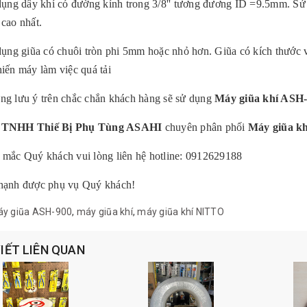
ng dây khí có đường kính trong 3/8'' tương đương ID =9.5mm. Sử 
 cao nhất.
ng giũa có chuôi tròn phi 5mm hoặc nhỏ hơn. Giũa có kích thước v
hiến máy làm việc quá tải
g lưu ý trên chắc chắn khách hàng sẽ sử dụng
Máy giũa khí ASH
y TNHH Thiế Bị Phụ Tùng ASAHI
chuyên phân phối
Máy giũa k
 mắc Quý khách vui lòng liên hệ hotline: 0912629188
hạnh được phụ vụ Quý khách!
y giũa ASH-900
,
máy giũa khí
,
máy giũa khí NITTO
VIẾT LIÊN QUAN