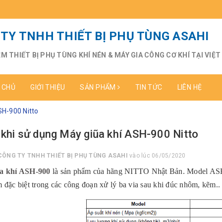
TY TNHH THIẾT BỊ PHỤ TÙNG ASAHI
ỆM THIẾT BỊ PHỤ TÙNG KHÍ NÉN & MÁY GIA CÔNG CƠ KHÍ TẠI VIỆ
 CHỦ
GIỚI THIỆU
SẢN PHẨM
TIN TỨC
LIÊN HỆ
SH-900 Nitto
 khi sử dụng Máy giũa khí ASH-900 Nitto
CÔNG TY TNHH THIẾT BỊ PHỤ TÙNG ASAHI
vào lúc 06/05/2020
a khí ASH-900
là sản phẩm của hãng NITTO Nhật Bản. Model ASH-
 đặc biệt trong các công đoạn xử lý ba via sau khi đúc nhôm, kẽm..