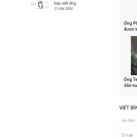
kẹp xiết ống
21/04/2020
Ống PU
được s
thống 
Ống Te
dẫn nư
VIẾT B