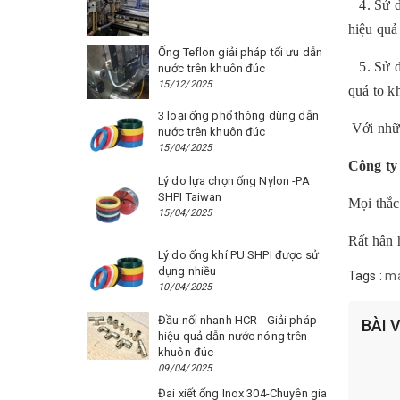
4. Sử dụ
hiệu quả
Ống Teflon giải pháp tối ưu dẫn
5. Sử dụ
nước trên khuôn đúc
15/12/2025
quá to k
3 loại ống phổ thông dùng dẫn
Với nhữn
nước trên khuôn đúc
15/04/2025
Công t
Lý do lựa chọn ống Nylon -PA
SHPI Taiwan
Mọi thắc
15/04/2025
Rất hân 
Lý do ống khí PU SHPI được sử
dụng nhiều
Tags :
má
10/04/2025
Đầu nối nhanh HCR - Giải pháp
BÀI 
hiệu quả dẫn nước nóng trên
khuôn đúc
09/04/2025
Đai xiết ống Inox 304-Chuyên gia