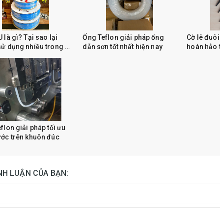
 là gì? Tại sao lại
Ống Teflon giải pháp ống
Cờ lê đuôi
ử dụng nhiều trong hệ
dẫn sơn tốt nhất hiện nay
hoàn hảo 
khí nén
khuôn
flon giải pháp tối ưu
ớc trên khuôn đúc
ÌNH LUẬN CỦA BẠN: