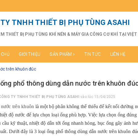
TY TNHH THIẾT BỊ PHỤ TÙNG ASAHI
ỆM THIẾT BỊ PHỤ TÙNG KHÍ NÉN & MÁY GIA CÔNG CƠ KHÍ TẠI VIỆ
 CHỦ
GIỚI THIỆU
SẢN PHẨM
TIN TỨC
LIÊN HỆ
ước trên khuôn đúc
i ống phổ thông dùng dẫn nước trên khuôn đú
CÔNG TY TNHH THIẾT BỊ PHỤ TÙNG ASAHI
vào lúc 15/04/2025
 nước trên khuôn
là một bộ phân không thể thiếu để kết nối đường nư
hiệt độ nước để lựa chọn loại ống phù hợp. Việc lựa chọn ống đúng 
 cầu kỹ thuật, nhiệt độ dẫn tới ống nhanh hỏng, bục ống gây ảnh hưở
xuất. Dưới đây là 3 loại ống phổ thông dùng dẫn nước trên khuôn đú