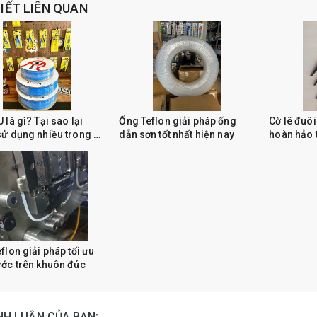
VIẾT LIÊN QUAN
 là gì? Tại sao lại
Ống Teflon giải pháp ống
Cờ lê đuôi
ử dụng nhiều trong hệ
dẫn sơn tốt nhất hiện nay
hoàn hảo 
khí nén
khuôn
flon giải pháp tối ưu
ớc trên khuôn đúc
ÌNH LUẬN CỦA BẠN: