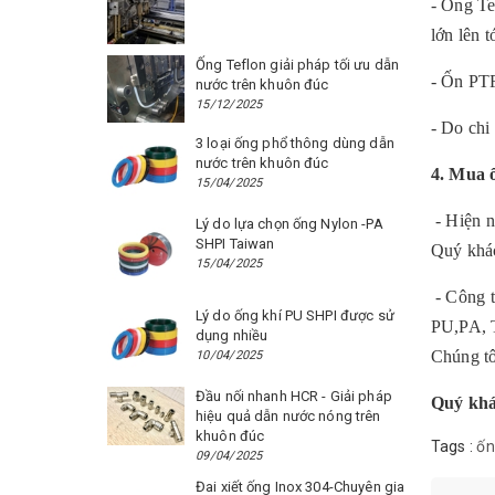
- Ống Te
lớn lên t
Ống Teflon giải pháp tối ưu dẫn
- Ốn PTF
nước trên khuôn đúc
15/12/2025
- Do chi 
3 loại ống phổ thông dùng dẫn
nước trên khuôn đúc
4. Mua 
15/04/2025
- Hiện n
Lý do lựa chọn ống Nylon -PA
SHPI Taiwan
Quý khác
15/04/2025
- Công t
Lý do ống khí PU SHPI được sử
PU,PA, T
dụng nhiều
Chúng tô
10/04/2025
Đầu nối nhanh HCR - Giải pháp
Quý khá
hiệu quả dẫn nước nóng trên
khuôn đúc
Tags :
ốn
09/04/2025
Đai xiết ống Inox 304-Chuyên gia