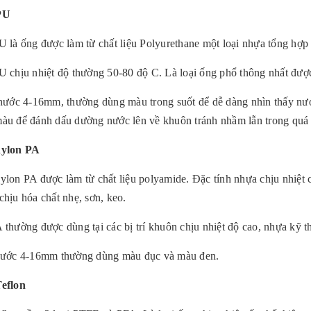
PU
 là ống được làm từ chất liệu Polyurethane một loại nhựa tổng hợp 
 chịu nhiệt độ thường 50-80 độ C. Là loại ống phổ thông nhất được
hước 4-16mm, thường dùng màu trong suốt để dễ dàng nhìn thấy nướ
àu để đánh dấu dường nước lên về khuôn tránh nhầm lẫn trong quá tr
nylon PA
lon PA được làm từ chất liệu polyamide. Đặc tính nhựa chịu nhiệt ca
chịu hóa chất nhẹ, sơn, keo.
 thường được dùng tại các bị trí khuôn chịu nhiệt độ cao, nhựa kỹ t
thước 4-16mm thường dùng màu đục và màu đen.
Teflon