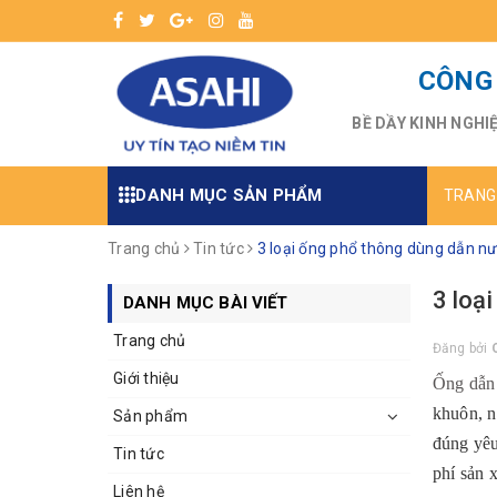
CÔNG 
BỀ DẦY KINH NGHI
DANH MỤC SẢN PHẨM
TRANG
Trang chủ
Tin tức
3 loại ống phổ thông dùng dẫn n
3 loạ
DANH MỤC BÀI VIẾT
Trang chủ
Đăng bởi
Giới thiệu
Ống dẫn
khuôn, n
Sản phẩm
đúng yêu
Tin tức
phí sản 
Liên hệ