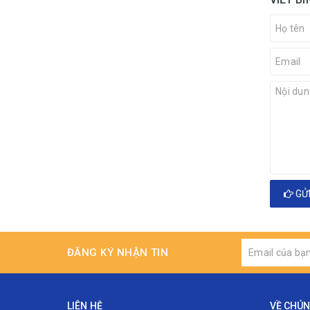
GỬI
ĐĂNG KÝ NHẬN TIN
LIÊN HỆ
VỀ CHÚN