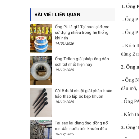
1. Ống 
BÀI VIẾT LIÊN QUAN
- Ống PU
Ống PU là gì? Tại sao lại được
- Ống PU
sử dụng nhiều trong hệ thống
khí nén
14/01/2026
- Kích t
dùng 2 m
Ống Teflon giải pháp ống dẫn
sơn tốt nhất hiện nay
2. Ống 
19/12/2025
- Ống Ny
dầu mỡ, 
Cờ lê đuôi chuột giải pháp hoàn
hảo tháo lắp ốc kẹp khuôn
- Ống PA
16/12/2025
- Kích 
Tại sao lại dùng ống đồng nối
3. Ống 
ren dẫn nước trên khuôn đúc
16/12/2025