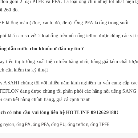
flon gồm 2 loại PTFE và PFA. Là loại ống chịu nhiệt tốt nhất hiện 
ới 260 độ.
E là ống màu ( đục, xanh, đỏ, đen). Ống PFA là ống trong suốt.
phí khá cao so với 2 loại ống trên nên ống teflon được dùng các vị tr
ống dẫn nước cho khuôn ở đâu uy tín ?
ay trên thị trường xuất hiện nhiều hàng nhái, hàng giả kém chất lượ
h cần kiểm tra kỹ thuật
y ASAHI chúng tôi với nhiều năm kinh nghiệm tư vấn cung cấp
các
EFLON đang được chúng tôi phân phối các hãng nổi tiếng SANG A, 
i cam kết hàng chính hãng, giá cả cạnh tranh
ch có nhu cầu vui lòng liên hệ HOTLINE 0912629188!
g nylon
,
ống PA
,
ống PFA
,
ống PU
,
ống teflon
,
ống TPFE