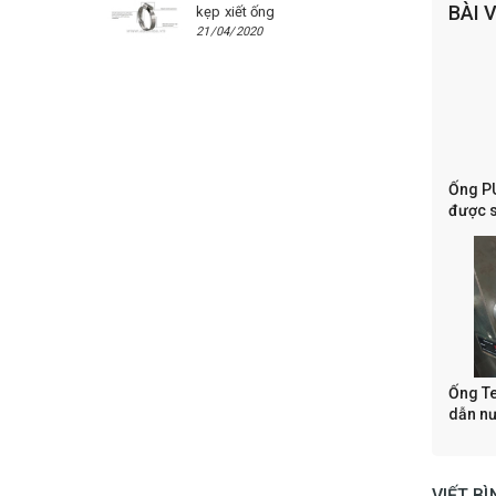
BÀI 
kẹp xiết ống
21/04/2020
Ống PU
được s
thống 
Ống Te
dẫn nư
VIẾT B