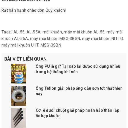
Rất hân hạnh chào đón Quý khách!
Tags :
AL-55
,
AL-55A
,
mài khuôn
,
máy mài khuôn AL-55
,
máy mài
khuôn AL-55A
,
máy mài khuôn MSG-3BSN
,
máy mài khuôn NITTO
,
máy mài khuôn UHT
,
MSG-3SBN
BÀI VIẾT LIÊN QUAN
Ống PU là gì? Tại sao lại được sử dụng nhiều
trong hệ thống khí nén
Ống Teflon giải pháp ống dẫn sơn tốt nhất hiện
nay
Cờ lê đuôi chuột giải pháp hoàn hảo tháo lắp
ốc kẹp khuôn