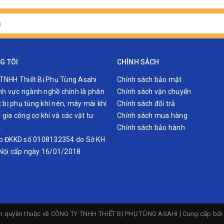
G TÔI
CHÍNH SÁCH
TNHH Thiết Bị Phụ Tùng Asahi
Chính sách bảo mật
lĩnh vực ngành nghề chính là phân
Chính sách vận chuyển
t bị phụ tùng khí nén, máy mài khí
Chính sách đổi trả
gia công cơ khí và các vật tư
Chính sách mua hàng
…
Chính sách bảo hành
p ĐKKD số 0108132354 do Sở KH
Nội cấp ngày 16/01/2018
n quyền thuộc về
CÔNG TY TNHH THIẾT BỊ PHỤ TÙNG ASAHI
|
Cung cấp bởi