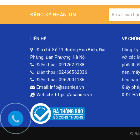
ĐĂNG KÝ NHẬN TIN
LIÊN HỆ
VỀ CHÚN
Địa chỉ:
Số 11 đường Hòa Bình, Đại
Công Ty 
Phùng, Đan Phượng, Hà Nội
với các 
Điện thoại:
0912629188
phối thiế
Điện thoại:
02466562336
nén, máy 
Điện thoại:
0967001136
tiêu hao
Email:
info@asahiea.vn
Giấy phé
Website:
https://asahiea.vn
& ĐT Hà 
© Bả