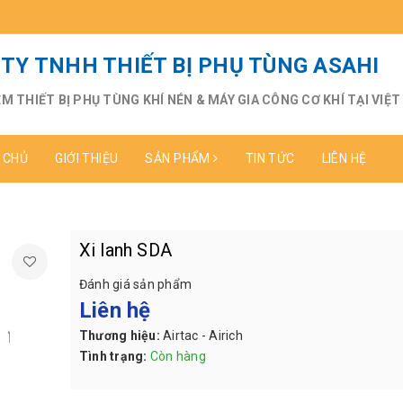
TY TNHH THIẾT BỊ PHỤ TÙNG ASAHI
ỆM THIẾT BỊ PHỤ TÙNG KHÍ NÉN & MÁY GIA CÔNG CƠ KHÍ TẠI VIỆ
 CHỦ
GIỚI THIỆU
SẢN PHẨM
TIN TỨC
LIÊN HỆ
Xi lanh SDA
Đánh giá sản phẩm
Liên hệ
Thương hiệu:
Airtac - Airich
Tình trạng:
Còn hàng