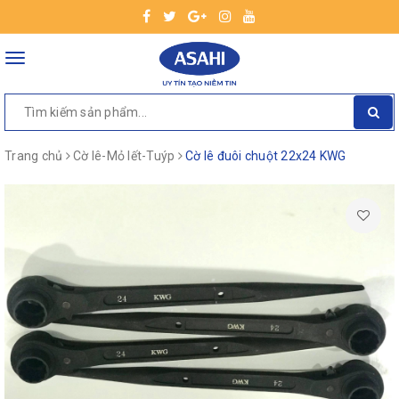
Toggle
navigation
Trang chủ
Cờ lê-Mỏ lết-Tuýp
Cờ lê đuôi chuột 22x24 KWG