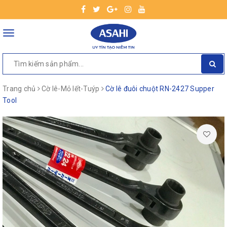
Toggle
navigation
Trang chủ
Cờ lê-Mỏ lết-Tuýp
Cờ lê đuôi chuột RN-2427 Supper
Tool