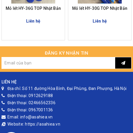
Mỏ lết HY-36G TOP Nhật Bản
Mỏ lết HY-30G TOP Nhật Bản
Liên hệ
Liên hệ
ĐĂNG KÝ NHẬN TIN
LIÊN HỆ
Địa chỉ:
Số 11 đường Hòa Bình, Đại Phùng, Đan Phượng, Hà Nội
Điện thoại:
0912629188
Điện thoại:
02466562336
Điện thoại:
0967001136
Email:
info@asahiea.vn
Website:
https://asahiea.vn